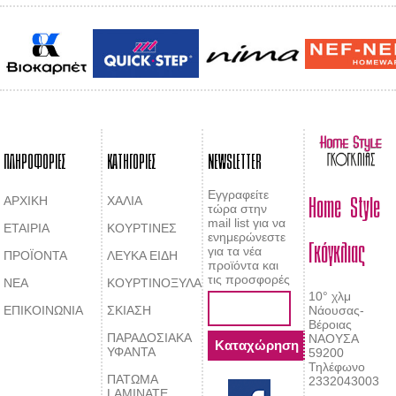
ΠΛΗΡΟΦΟΡΙΕΣ
ΚΑΤΗΓΟΡΙΕΣ
NEWSLETTER
Home Style
Εγγραφείτε
ΑΡΧΙΚΗ
ΧΑΛΙΑ
τώρα στην
mail list για να
ΕΤΑΙΡΙΑ
ΚΟΥΡΤΙΝΕΣ
Γκόγκλιας
ενημερώνεστε
για τα νέα
ΠΡΟΪΟΝΤΑ
ΛΕΥΚΑ ΕΙΔΗ
προϊόντα και
τις προσφορές
ΝΕΑ
ΚΟΥΡΤΙΝΟΞΥΛΑ
10° χλμ
ΕΠΙΚΟΙΝΩΝΙΑ
ΣΚΙΑΣΗ
Νάουσας-
Βέροιας
ΠΑΡΑΔΟΣΙΑΚΑ
ΝΑΟΥΣΑ
ΥΦΑΝΤΑ
59200
Τηλέφωνο
ΠΑΤΩΜΑ
2332043003
LAMINATE