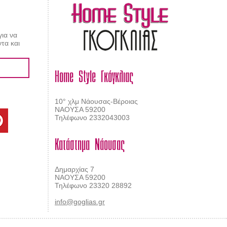
για να
τα και
Home Style Γκόγκλιας
10° χλμ Νάουσας-Βέροιας
ΝΑΟΥΣΑ 59200
Τηλέφωνο 2332043003
Κατάστημα Νάουσας
Δημαρχίας 7
ΝΑΟΥΣΑ 59200
Τηλέφωνο 23320 28892
info@goglias.gr