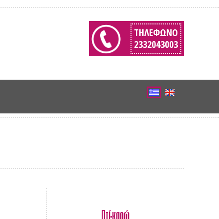
ΤΗΛΈΦΩΝΟ
2332043003
Πτί-καρώ