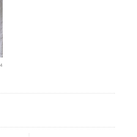
04
AL CARPET
ragolle