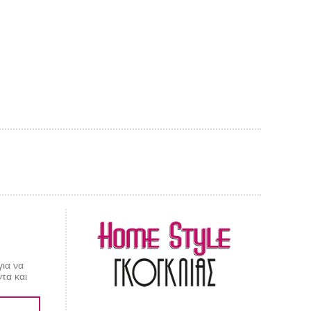
AL CARPET
ragolle
για να
τα και