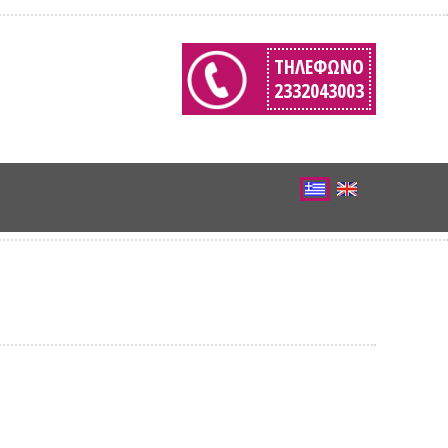
ΤΗΛΈΦΩΝΟ
2332043003