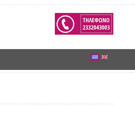
ΤΗΛΈΦΩΝΟ
2332043003