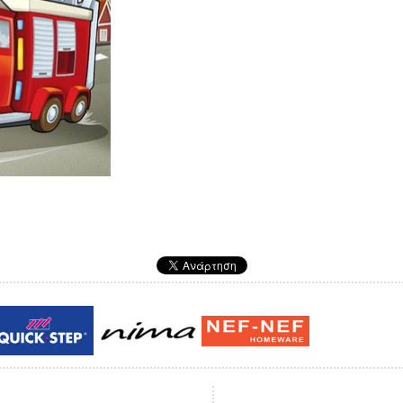
Guy laroche
ROY