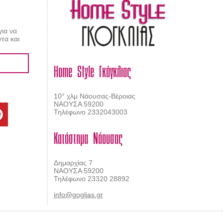
για να
τα και
Home Style Γκόγκλιας
10° χλμ Νάουσας-Βέροιας
ΝΑΟΥΣΑ 59200
Τηλέφωνο 2332043003
Κατάστημα Νάουσας
Δημαρχίας 7
ΝΑΟΥΣΑ 59200
Τηλέφωνο 23320 28892
info@goglias.gr