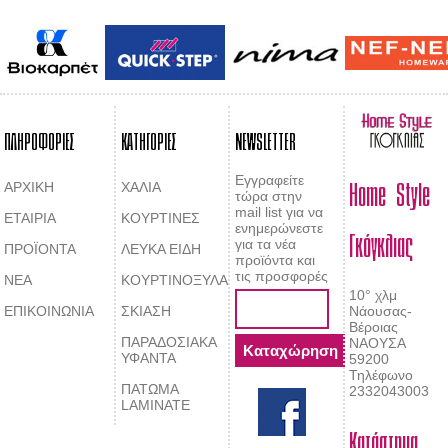
ΠΛΗΡΟΦΟΡΙΕΣ
ΚΑΤΗΓΟΡΙΕΣ
NEWSLETTER
Home Style
Εγγραφείτε
ΑΡΧΙΚΗ
ΧΑΛΙΑ
τώρα στην
mail list για να
ΕΤΑΙΡΙΑ
ΚΟΥΡΤΙΝΕΣ
Γκόγκλιας
ενημερώνεστε
για τα νέα
ΠΡΟΪΟΝΤΑ
ΛΕΥΚΑ ΕΙΔΗ
προϊόντα και
τις προσφορές
ΝΕΑ
ΚΟΥΡΤΙΝΟΞΥΛΑ
10° χλμ
ΕΠΙΚΟΙΝΩΝΙΑ
ΣΚΙΑΣΗ
Νάουσας-
Βέροιας
ΠΑΡΑΔΟΣΙΑΚΑ
ΝΑΟΥΣΑ
ΥΦΑΝΤΑ
59200
Τηλέφωνο
ΠΑΤΩΜΑ
2332043003
LAMINATE
Κατάστημα