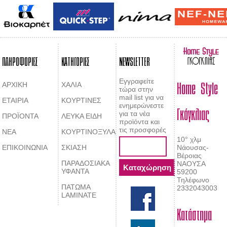
ΠΛΗΡΟΦΟΡΙΕΣ
ΚΑΤΗΓΟΡΙΕΣ
NEWSLETTER
Home Style
Εγγραφείτε
ΑΡΧΙΚΗ
ΧΑΛΙΑ
τώρα στην
mail list για να
ΕΤΑΙΡΙΑ
ΚΟΥΡΤΙΝΕΣ
Γκόγκλιας
ενημερώνεστε
για τα νέα
ΠΡΟΪΟΝΤΑ
ΛΕΥΚΑ ΕΙΔΗ
προϊόντα και
τις προσφορές
ΝΕΑ
ΚΟΥΡΤΙΝΟΞΥΛΑ
10° χλμ
ΕΠΙΚΟΙΝΩΝΙΑ
ΣΚΙΑΣΗ
Νάουσας-
Βέροιας
ΠΑΡΑΔΟΣΙΑΚΑ
ΝΑΟΥΣΑ
ΥΦΑΝΤΑ
59200
Τηλέφωνο
ΠΑΤΩΜΑ
2332043003
LAMINATE
Κατάστημα