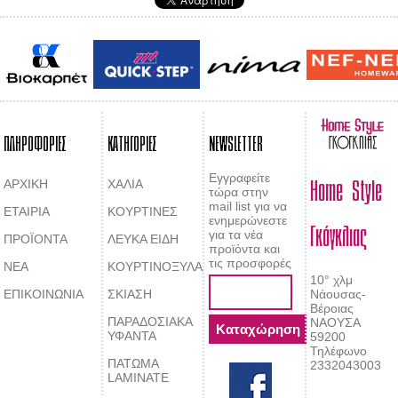
ΠΛΗΡΟΦΟΡΙΕΣ
ΚΑΤΗΓΟΡΙΕΣ
NEWSLETTER
Home Style
Εγγραφείτε
ΑΡΧΙΚΗ
ΧΑΛΙΑ
τώρα στην
mail list για να
ΕΤΑΙΡΙΑ
ΚΟΥΡΤΙΝΕΣ
Γκόγκλιας
ενημερώνεστε
για τα νέα
ΠΡΟΪΟΝΤΑ
ΛΕΥΚΑ ΕΙΔΗ
προϊόντα και
τις προσφορές
ΝΕΑ
ΚΟΥΡΤΙΝΟΞΥΛΑ
10° χλμ
ΕΠΙΚΟΙΝΩΝΙΑ
ΣΚΙΑΣΗ
Νάουσας-
Βέροιας
ΠΑΡΑΔΟΣΙΑΚΑ
ΝΑΟΥΣΑ
ΥΦΑΝΤΑ
59200
Τηλέφωνο
ΠΑΤΩΜΑ
2332043003
LAMINATE