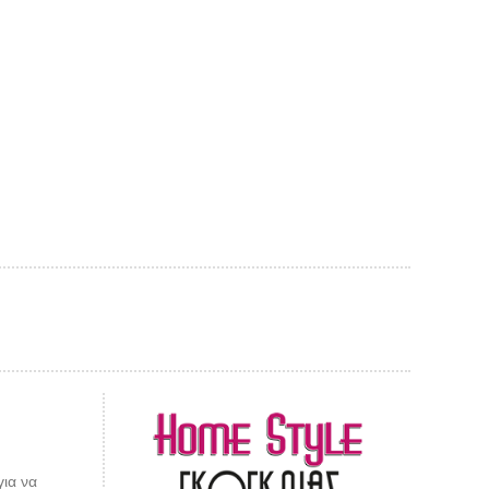
AL CARPET
ragolle
για να