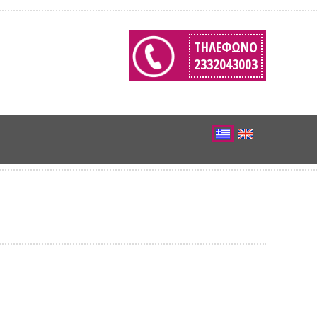
ΤΗΛΈΦΩΝΟ
2332043003