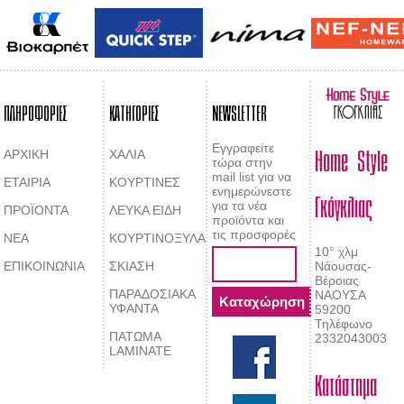
ΠΛΗΡΟΦΟΡΙΕΣ
ΚΑΤΗΓΟΡΙΕΣ
NEWSLETTER
Home Style
Εγγραφείτε
ΑΡΧΙΚΗ
ΧΑΛΙΑ
τώρα στην
mail list για να
ΕΤΑΙΡΙΑ
ΚΟΥΡΤΙΝΕΣ
Γκόγκλιας
ενημερώνεστε
για τα νέα
ΠΡΟΪΟΝΤΑ
ΛΕΥΚΑ ΕΙΔΗ
προϊόντα και
τις προσφορές
ΝΕΑ
ΚΟΥΡΤΙΝΟΞΥΛΑ
10° χλμ
ΕΠΙΚΟΙΝΩΝΙΑ
ΣΚΙΑΣΗ
Νάουσας-
Βέροιας
ΠΑΡΑΔΟΣΙΑΚΑ
ΝΑΟΥΣΑ
ΥΦΑΝΤΑ
59200
Τηλέφωνο
ΠΑΤΩΜΑ
2332043003
LAMINATE
Κατάστημα