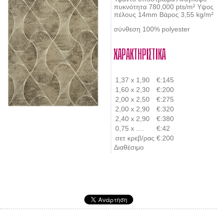
πυκνότητα 780,000 pts/m² Υψος
πέλους 14mm Βάρος 3,55 kg/m²
σύνθεση 100% polyester
ΧΑΡΑΚΤΗΡΙΣΤΙΚΑ
1,37 x 1,90
€:145
1,60 x 2,30
€:200
2,00 x 2,50
€:275
2,00 x 2,90
€:320
2,40 x 2,90
€:380
0,75 x ....
€:42
σετ κρεβ/ρας
€:200
Διαθέσιμο