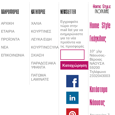
ΠΛΗΡΟΦΟΡΙΕΣ
ΚΑΤΗΓΟΡΙΕΣ
NEWSLETTER
Home Style
Εγγραφείτε
ΑΡΧΙΚΗ
ΧΑΛΙΑ
τώρα στην
mail list για να
ΕΤΑΙΡΙΑ
ΚΟΥΡΤΙΝΕΣ
Γκόγκλιας
ενημερώνεστε
για τα νέα
ΠΡΟΪΟΝΤΑ
ΛΕΥΚΑ ΕΙΔΗ
προϊόντα και
τις προσφορές
ΝΕΑ
ΚΟΥΡΤΙΝΟΞΥΛΑ
10° χλμ
ΕΠΙΚΟΙΝΩΝΙΑ
ΣΚΙΑΣΗ
Νάουσας-
Βέροιας
ΠΑΡΑΔΟΣΙΑΚΑ
ΝΑΟΥΣΑ
ΥΦΑΝΤΑ
59200
Τηλέφωνο
ΠΑΤΩΜΑ
2332043003
LAMINATE
Κατάστημα
Νάουσας