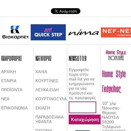
ΠΛΗΡΟΦΟΡΙΕΣ
ΚΑΤΗΓΟΡΙΕΣ
NEWSLETTER
Home Style
Εγγραφείτε
ΑΡΧΙΚΗ
ΧΑΛΙΑ
τώρα στην
mail list για να
ΕΤΑΙΡΙΑ
ΚΟΥΡΤΙΝΕΣ
Γκόγκλιας
ενημερώνεστε
για τα νέα
ΠΡΟΪΟΝΤΑ
ΛΕΥΚΑ ΕΙΔΗ
προϊόντα και
τις προσφορές
ΝΕΑ
ΚΟΥΡΤΙΝΟΞΥΛΑ
10° χλμ
ΕΠΙΚΟΙΝΩΝΙΑ
ΣΚΙΑΣΗ
Νάουσας-
Βέροιας
ΠΑΡΑΔΟΣΙΑΚΑ
ΝΑΟΥΣΑ
ΥΦΑΝΤΑ
59200
Τηλέφωνο
ΠΑΤΩΜΑ