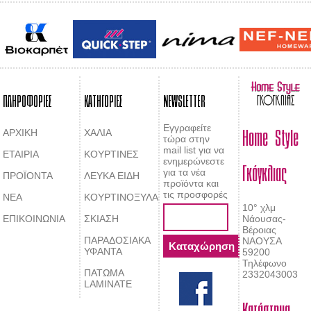
ΠΛΗΡΟΦΟΡΙΕΣ
ΚΑΤΗΓΟΡΙΕΣ
NEWSLETTER
Home Style
Εγγραφείτε
ΑΡΧΙΚΗ
ΧΑΛΙΑ
τώρα στην
mail list για να
ΕΤΑΙΡΙΑ
ΚΟΥΡΤΙΝΕΣ
Γκόγκλιας
ενημερώνεστε
για τα νέα
ΠΡΟΪΟΝΤΑ
ΛΕΥΚΑ ΕΙΔΗ
προϊόντα και
τις προσφορές
ΝΕΑ
ΚΟΥΡΤΙΝΟΞΥΛΑ
10° χλμ
ΕΠΙΚΟΙΝΩΝΙΑ
ΣΚΙΑΣΗ
Νάουσας-
Βέροιας
ΠΑΡΑΔΟΣΙΑΚΑ
ΝΑΟΥΣΑ
ΥΦΑΝΤΑ
59200
Τηλέφωνο
ΠΑΤΩΜΑ
2332043003
LAMINATE
Κατάστημα