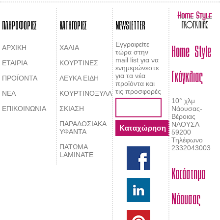
ΠΛΗΡΟΦΟΡΙΕΣ
ΚΑΤΗΓΟΡΙΕΣ
NEWSLETTER
Home Style
Εγγραφείτε
ΑΡΧΙΚΗ
ΧΑΛΙΑ
τώρα στην
mail list για να
ΕΤΑΙΡΙΑ
ΚΟΥΡΤΙΝΕΣ
Γκόγκλιας
ενημερώνεστε
για τα νέα
ΠΡΟΪΟΝΤΑ
ΛΕΥΚΑ ΕΙΔΗ
προϊόντα και
τις προσφορές
ΝΕΑ
ΚΟΥΡΤΙΝΟΞΥΛΑ
10° χλμ
ΕΠΙΚΟΙΝΩΝΙΑ
ΣΚΙΑΣΗ
Νάουσας-
Βέροιας
ΠΑΡΑΔΟΣΙΑΚΑ
ΝΑΟΥΣΑ
ΥΦΑΝΤΑ
59200
Τηλέφωνο
ΠΑΤΩΜΑ
2332043003
LAMINATE
Κατάστημα
Νάουσας