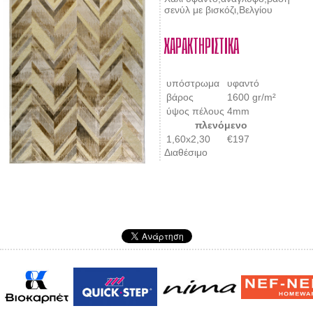
σενύλ με βισκόζι,Βελγίου
ΧΑΡΑΚΤΗΡΙΣΤΙΚΑ
υπόστρωμα
υφαντό
βάρος
1600 gr/m²
ύψος πέλους
4mm
πλενόμενο
1,60x2,30
€197
Διαθέσιμο