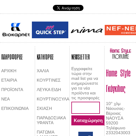
ΠΛΗΡΟΦΟΡΙΕΣ
ΚΑΤΗΓΟΡΙΕΣ
NEWSLETTER
Home Style
Εγγραφείτε
ΑΡΧΙΚΗ
ΧΑΛΙΑ
τώρα στην
mail list για να
ΕΤΑΙΡΙΑ
ΚΟΥΡΤΙΝΕΣ
Γκόγκλιας
ενημερώνεστε
για τα νέα
ΠΡΟΪΟΝΤΑ
ΛΕΥΚΑ ΕΙΔΗ
προϊόντα και
τις προσφορές
ΝΕΑ
ΚΟΥΡΤΙΝΟΞΥΛΑ
10° χλμ
ΕΠΙΚΟΙΝΩΝΙΑ
ΣΚΙΑΣΗ
Νάουσας-
Βέροιας
ΠΑΡΑΔΟΣΙΑΚΑ
ΝΑΟΥΣΑ
ΥΦΑΝΤΑ
59200
Τηλέφωνο
ΠΑΤΩΜΑ
2332043003