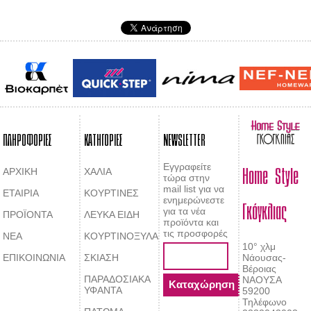
ΠΛΗΡΟΦΟΡΙΕΣ
ΚΑΤΗΓΟΡΙΕΣ
NEWSLETTER
Home Style
Εγγραφείτε
ΑΡΧΙΚΗ
ΧΑΛΙΑ
τώρα στην
mail list για να
ΕΤΑΙΡΙΑ
ΚΟΥΡΤΙΝΕΣ
Γκόγκλιας
ενημερώνεστε
για τα νέα
ΠΡΟΪΟΝΤΑ
ΛΕΥΚΑ ΕΙΔΗ
προϊόντα και
τις προσφορές
ΝΕΑ
ΚΟΥΡΤΙΝΟΞΥΛΑ
10° χλμ
ΕΠΙΚΟΙΝΩΝΙΑ
ΣΚΙΑΣΗ
Νάουσας-
Βέροιας
ΠΑΡΑΔΟΣΙΑΚΑ
ΝΑΟΥΣΑ
ΥΦΑΝΤΑ
59200
Τηλέφωνο