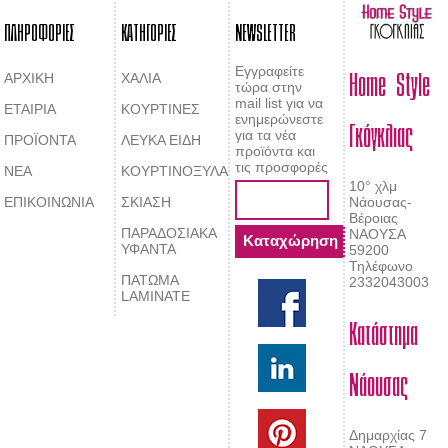
ΠΛΗΡΟΦΟΡΙΕΣ
ΚΑΤΗΓΟΡΙΕΣ
NEWSLETTER
Home Style
Εγγραφείτε
ΑΡΧΙΚΗ
ΧΑΛΙΑ
τώρα στην
mail list για να
ΕΤΑΙΡΙΑ
ΚΟΥΡΤΙΝΕΣ
Γκόγκλιας
ενημερώνεστε
για τα νέα
ΠΡΟΪΟΝΤΑ
ΛΕΥΚΑ ΕΙΔΗ
προϊόντα και
τις προσφορές
ΝΕΑ
ΚΟΥΡΤΙΝΟΞΥΛΑ
10° χλμ
ΕΠΙΚΟΙΝΩΝΙΑ
ΣΚΙΑΣΗ
Νάουσας-
Βέροιας
ΠΑΡΑΔΟΣΙΑΚΑ
ΝΑΟΥΣΑ
ΥΦΑΝΤΑ
59200
Τηλέφωνο
ΠΑΤΩΜΑ
2332043003
LAMINATE
Κατάστημα
Νάουσας
Δημαρχίας 7