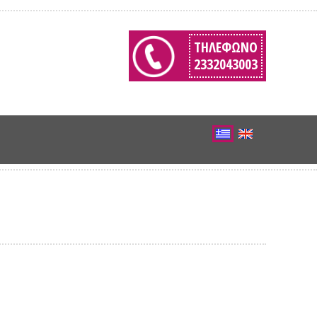
ΤΗΛΈΦΩΝΟ
2332043003