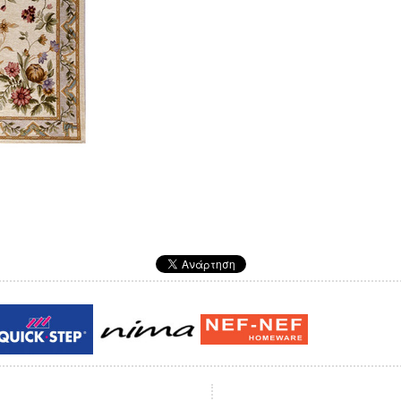
Guy laroche
ROY