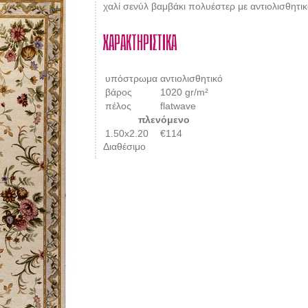
χαλί σενύλ βαμβάκι πολυέστερ με αντιολισθητ
ΧΑΡΑΚΤΗΡΙΣΤΙΚΑ
υπόστρωμα
αντιολισθητικό
βάρος
1020 gr/m²
πέλος
flatwave
πλενόμενο
1.50x2.20
€114
Διαθέσιμο