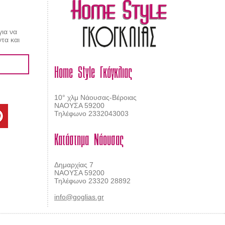
για να
τα και
Home Style Γκόγκλιας
10° χλμ Νάουσας-Βέροιας
ΝΑΟΥΣΑ 59200
Τηλέφωνο 2332043003
Κατάστημα Νάουσας
Δημαρχίας 7
ΝΑΟΥΣΑ 59200
Τηλέφωνο 23320 28892
info@goglias.gr