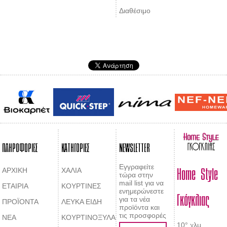
Διαθέσιμο
ΠΛΗΡΟΦΟΡΙΕΣ
ΚΑΤΗΓΟΡΙΕΣ
NEWSLETTER
Home Style
Εγγραφείτε
ΑΡΧΙΚΗ
ΧΑΛΙΑ
τώρα στην
mail list για να
ΕΤΑΙΡΙΑ
ΚΟΥΡΤΙΝΕΣ
Γκόγκλιας
ενημερώνεστε
για τα νέα
ΠΡΟΪΟΝΤΑ
ΛΕΥΚΑ ΕΙΔΗ
προϊόντα και
τις προσφορές
ΝΕΑ
ΚΟΥΡΤΙΝΟΞΥΛΑ
10° χλμ