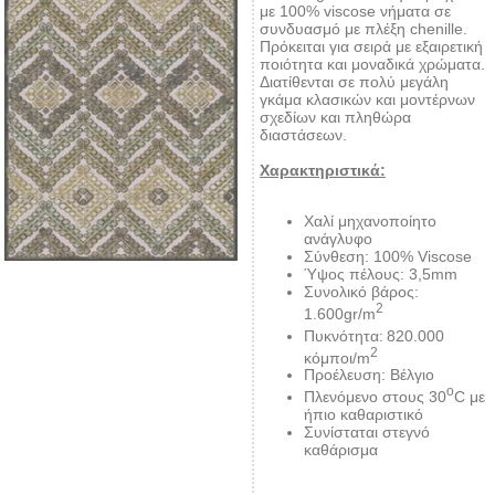
με 100% viscose νήματα σε
συνδυασμό με πλέξη chenille.
Πρόκειται για σειρά με εξαιρετική
ποιότητα και μοναδικά χρώματα.
Διατίθενται σε πολύ μεγάλη
γκάμα κλασικών και μοντέρνων
σχεδίων και πληθώρα
διαστάσεων.
Χαρακτηριστικά:
Χαλί μηχανοποίητο
ανάγλυφο
Σύνθεση: 100% Viscose
Ύψος πέλους: 3,5mm
Συνολικό βάρος:
2
1.600gr/m
Πυκνότητα:
820.000
2
κόμποι/m
Προέλευση: Βέλγιο
ο
Πλενόμενο στους 30
C με
ήπιο καθαριστικό
Συνίσταται στεγνό
καθάρισμα