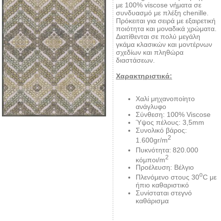
με 100% viscose νήματα σε
συνδυασμό με πλέξη chenille.
Πρόκειται για σειρά με εξαιρετική
ποιότητα και μοναδικά χρώματα.
Διατίθενται σε πολύ μεγάλη
γκάμα κλασικών και μοντέρνων
σχεδίων και πληθώρα
διαστάσεων.
Χαρακτηριστικά:
Χαλί μηχανοποίητο
ανάγλυφο
Σύνθεση: 100% Viscose
Ύψος πέλους: 3,5mm
Συνολικό βάρος:
2
1.600gr/m
Πυκνότητα:
820.000
2
κόμποι/m
Προέλευση: Βέλγιο
ο
Πλενόμενο στους 30
C με
ήπιο καθαριστικό
Συνίσταται στεγνό
καθάρισμα