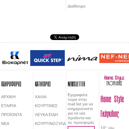
Διαθέσιμο
ΠΛΗΡΟΦΟΡΙΕΣ
ΚΑΤΗΓΟΡΙΕΣ
NEWSLETTER
Home Style
Εγγραφείτε
ΑΡΧΙΚΗ
ΧΑΛΙΑ
τώρα στην
mail list για να
ΕΤΑΙΡΙΑ
ΚΟΥΡΤΙΝΕΣ
Γκόγκλιας
ενημερώνεστε
για τα νέα
ΠΡΟΪΟΝΤΑ
ΛΕΥΚΑ ΕΙΔΗ
προϊόντα και
τις προσφορές
ΝΕΑ
ΚΟΥΡΤΙΝΟΞΥΛΑ
10° χλμ