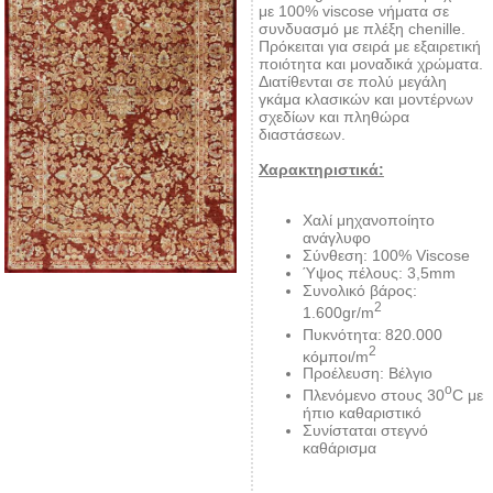
με 100% viscose νήματα σε
συνδυασμό με πλέξη chenille.
Πρόκειται για σειρά με εξαιρετική
ποιότητα και μοναδικά χρώματα.
Διατίθενται σε πολύ μεγάλη
γκάμα κλασικών και μοντέρνων
σχεδίων και πληθώρα
διαστάσεων.
Χαρακτηριστικά:
Χαλί μηχανοποίητο
ανάγλυφο
Σύνθεση: 100% Viscose
Ύψος πέλους: 3,5mm
Συνολικό βάρος:
2
1.600gr/m
Πυκνότητα:
820.000
2
κόμποι/m
Προέλευση: Βέλγιο
ο
Πλενόμενο στους 30
C με
ήπιο καθαριστικό
Συνίσταται στεγνό
καθάρισμα