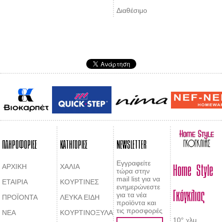
Διαθέσιμο
ΠΛΗΡΟΦΟΡΙΕΣ
ΚΑΤΗΓΟΡΙΕΣ
NEWSLETTER
Home Style
Εγγραφείτε
ΑΡΧΙΚΗ
ΧΑΛΙΑ
τώρα στην
mail list για να
ΕΤΑΙΡΙΑ
ΚΟΥΡΤΙΝΕΣ
Γκόγκλιας
ενημερώνεστε
για τα νέα
ΠΡΟΪΟΝΤΑ
ΛΕΥΚΑ ΕΙΔΗ
προϊόντα και
τις προσφορές
ΝΕΑ
ΚΟΥΡΤΙΝΟΞΥΛΑ
10° χλμ