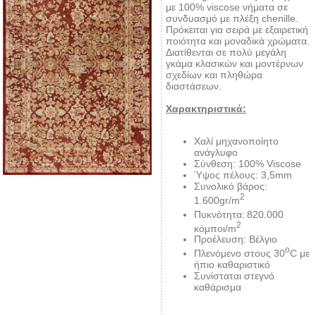
με 100% viscose νήματα σε
συνδυασμό με πλέξη chenille.
Πρόκειται για σειρά με εξαιρετική
ποιότητα και μοναδικά χρώματα.
Διατίθενται σε πολύ μεγάλη
γκάμα κλασικών και μοντέρνων
σχεδίων και πληθώρα
διαστάσεων.
Χαρακτηριστικά:
Χαλί μηχανοποίητο
ανάγλυφο
Σύνθεση: 100% Viscose
Ύψος πέλους: 3,5mm
Συνολικό βάρος:
2
1.600gr/m
Πυκνότητα:
820.000
2
κόμποι/m
Προέλευση: Βέλγιο
ο
Πλενόμενο στους 30
C με
ήπιο καθαριστικό
Συνίσταται στεγνό
καθάρισμα