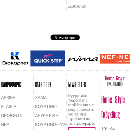
Διαθέσιμο
ΠΛΗΡΟΦΟΡΙΕΣ
ΚΑΤΗΓΟΡΙΕΣ
NEWSLETTER
Home Style
Εγγραφείτε
ΑΡΧΙΚΗ
ΧΑΛΙΑ
τώρα στην
mail list για να
ΕΤΑΙΡΙΑ
ΚΟΥΡΤΙΝΕΣ
Γκόγκλιας
ενημερώνεστε
για τα νέα
ΠΡΟΪΟΝΤΑ
ΛΕΥΚΑ ΕΙΔΗ
προϊόντα και
τις προσφορές
ΝΕΑ
ΚΟΥΡΤΙΝΟΞΥΛΑ
10° χλμ