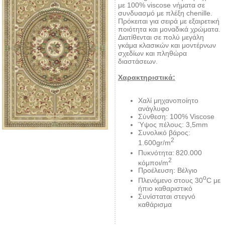
με 100% viscose νήματα σε
συνδυασμό με πλέξη chenille.
Πρόκειται για σειρά με εξαιρετική
ποιότητα και μοναδικά χρώματα.
Διατίθενται σε πολύ μεγάλη
γκάμα κλασικών και μοντέρνων
σχεδίων και πληθώρα
διαστάσεων.
Χαρακτηριστικά:
Χαλί μηχανοποίητο
ανάγλυφο
Σύνθεση: 100% Viscose
Ύψος πέλους: 3,5mm
Συνολικό βάρος:
2
1.600gr/m
Πυκνότητα:
820.000
2
κόμποι/m
Προέλευση: Βέλγιο
ο
Πλενόμενο στους 30
C με
ήπιο καθαριστικό
Συνίσταται στεγνό
καθάρισμα