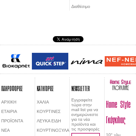
Διαθέσιμο
ΠΛΗΡΟΦΟΡΙΕΣ
ΚΑΤΗΓΟΡΙΕΣ
NEWSLETTER
Home Style
Εγγραφείτε
ΑΡΧΙΚΗ
ΧΑΛΙΑ
τώρα στην
mail list για να
ΕΤΑΙΡΙΑ
ΚΟΥΡΤΙΝΕΣ
Γκόγκλιας
ενημερώνεστε
για τα νέα
ΠΡΟΪΟΝΤΑ
ΛΕΥΚΑ ΕΙΔΗ
προϊόντα και
τις προσφορές
ΝΕΑ
ΚΟΥΡΤΙΝΟΞΥΛΑ
10° χλμ