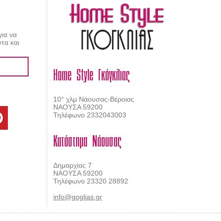
για να
τα και
Home Style Γκόγκλιας
10° χλμ Νάουσας-Βέροιας
ΝΑΟΥΣΑ 59200
Τηλέφωνο 2332043003
Κατάστημα Νάουσας
Δημαρχίας 7
ΝΑΟΥΣΑ 59200
Τηλέφωνο 23320 28892
info@goglias.gr