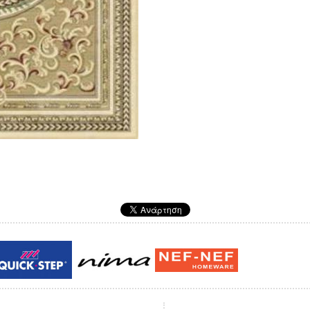
Guy laroche
ROY