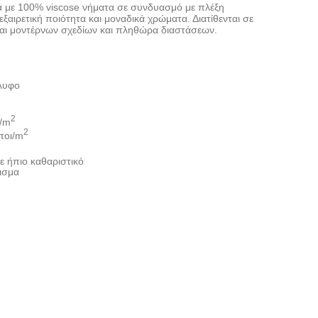
ιά με 100% viscose νήματα σε συνδυασμό με πλέξη
ε εξαιρετική ποιότητα και μοναδικά χρώματα. Διατίθενται σε
αι μοντέρνων σχεδίων και πληθώρα διαστάσεων.
λυφο
2
r/m
2
ποι/m
ε ήπιο καθαριστικό
ισμα