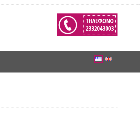
ΤΗΛΈΦΩΝΟ
2332043003