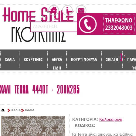
ΤΗΛΈΦΩΝΟ
2332043003
ΑΝΑΖΗΤΗΣΗ
ΧΑΛΙΑ
ΚΟΥΡΤΙΝΕΣ
ΛΕΥΚΑ
ΚΟΥΡΤΙΝΟΞΥΛΑ
ΣΚΙΑΣΗ
ΠΑΡΑ
ΕΙΔΗ
Υ
ΧΑΛΙ TERRA 4440T - 200X285
ΧΑΛΙΑ
ΧΑΛΙΑ
ΚΑΤΗΓΟΡΙΑ:
Καλοκαιρινά
ΚΩΔΙΚΟΣ:
Τα Terra είναι οικονομικά ψάθινα