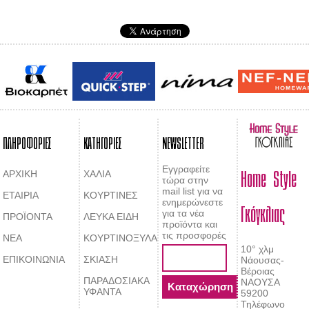
ΠΛΗΡΟΦΟΡΙΕΣ
ΚΑΤΗΓΟΡΙΕΣ
NEWSLETTER
Home Style
Εγγραφείτε
ΑΡΧΙΚΗ
ΧΑΛΙΑ
τώρα στην
mail list για να
ΕΤΑΙΡΙΑ
ΚΟΥΡΤΙΝΕΣ
Γκόγκλιας
ενημερώνεστε
για τα νέα
ΠΡΟΪΟΝΤΑ
ΛΕΥΚΑ ΕΙΔΗ
προϊόντα και
τις προσφορές
ΝΕΑ
ΚΟΥΡΤΙΝΟΞΥΛΑ
10° χλμ
ΕΠΙΚΟΙΝΩΝΙΑ
ΣΚΙΑΣΗ
Νάουσας-
Βέροιας
ΠΑΡΑΔΟΣΙΑΚΑ
ΝΑΟΥΣΑ
ΥΦΑΝΤΑ
59200
Τηλέφωνο