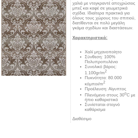
χαλιά με ντεγκραντέ αποχρώσεις
μπεζ και καφέ σε γεωμετρικά
σχέδια. Ιδιαίτερα πρακτικά για
όλους τους χώρους του σπιτιού,
διατίθενται σε πολύ μεγάλη
γκάμα σχεδίων και διαστάσεων.
Χαρακτηριστικά:
Χαλί μηχανοποίητο
Σύνθεση: 100%
Πολυπροπυλένιο
Συνολικό βάρος:
2
1.100gr/m
Πυκνότητα: 80.000
2
κόμποι/m
Προέλευση: Αίγυπτος
ο
Πλενόμενο στους 30
C με
ήπιο καθαριστικό
Συνίσταται στεγνό
καθάρισμα
Διαθέσιμο