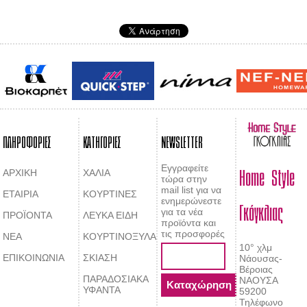
ΠΛΗΡΟΦΟΡΙΕΣ
ΚΑΤΗΓΟΡΙΕΣ
NEWSLETTER
Home Style
Εγγραφείτε
ΑΡΧΙΚΗ
ΧΑΛΙΑ
τώρα στην
mail list για να
ΕΤΑΙΡΙΑ
ΚΟΥΡΤΙΝΕΣ
Γκόγκλιας
ενημερώνεστε
για τα νέα
ΠΡΟΪΟΝΤΑ
ΛΕΥΚΑ ΕΙΔΗ
προϊόντα και
τις προσφορές
ΝΕΑ
ΚΟΥΡΤΙΝΟΞΥΛΑ
10° χλμ
ΕΠΙΚΟΙΝΩΝΙΑ
ΣΚΙΑΣΗ
Νάουσας-
Βέροιας
ΠΑΡΑΔΟΣΙΑΚΑ
ΝΑΟΥΣΑ
ΥΦΑΝΤΑ
59200
Τηλέφωνο