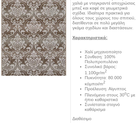
χαλιά με ντεγκραντέ αποχρώσεις
μπεζ και καφέ σε γεωμετρικά
σχέδια. Ιδιαίτερα πρακτικά για
όλους τους χώρους του σπιτιού,
διατίθενται σε πολύ μεγάλη
γκάμα σχεδίων και διαστάσεων.
Χαρακτηριστικά:
Χαλί μηχανοποίητο
Σύνθεση: 100%
Πολυπροπυλένιο
Συνολικό βάρος:
2
1.100gr/m
Πυκνότητα: 80.000
2
κόμποι/m
Προέλευση: Αίγυπτος
ο
Πλενόμενο στους 30
C με
ήπιο καθαριστικό
Συνίσταται στεγνό
καθάρισμα
Διαθέσιμο