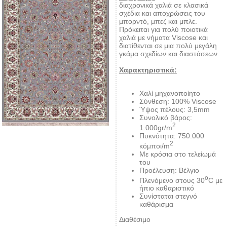
διαχρονικά χαλιά σε κλασικά
σχέδια και αποχρώσεις του
μπορντό, μπεζ και μπλε.
Πρόκειται για πολύ ποιοτικά
χαλιά με νήματα Viscose και
διατίθενται σε μια πολύ μεγάλη
γκάμα σχεδίων και διαστάσεων.
Χαρακτηριστικά:
Χαλί μηχανοποίητο
Σύνθεση: 100% Viscose
Ύψος πέλους: 3,5mm
Συνολικό βάρος:
2
1.000gr/m
Πυκνότητα: 750.000
2
κόμποι/m
Με κρόσια στο τελείωμά
του
Προέλευση: Βέλγιο
ο
Πλενόμενο στους 30
C με
ήπιο καθαριστικό
Συνίσταται στεγνό
καθάρισμα
Διαθέσιμο