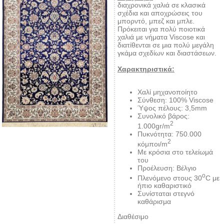
διαχρονικά χαλιά σε κλασικά
σχέδια και αποχρώσεις του
μπορντό, μπεζ και μπλε.
Πρόκειται για πολύ ποιοτικά
χαλιά με νήματα Viscose και
διατίθενται σε μια πολύ μεγάλη
γκάμα σχεδίων και διαστάσεων.
Χαρακτηριστικά:
Χαλί μηχανοποίητο
Σύνθεση: 100% Viscose
Ύψος πέλους: 3,5mm
Συνολικό βάρος:
2
1.000gr/m
Πυκνότητα: 750.000
2
κόμποι/m
Με κρόσια στο τελείωμά
του
Προέλευση: Βέλγιο
ο
Πλενόμενο στους 30
C με
ήπιο καθαριστικό
Συνίσταται στεγνό
καθάρισμα
Διαθέσιμο