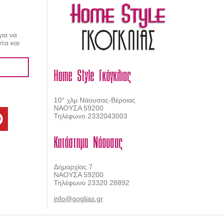
για να
τα και
Home Style Γκόγκλιας
10° χλμ Νάουσας-Βέροιας
ΝΑΟΥΣΑ 59200
Τηλέφωνο 2332043003
Κατάστημα Νάουσας
Δημαρχίας 7
ΝΑΟΥΣΑ 59200
Τηλέφωνο 23320 28892
info@goglias.gr