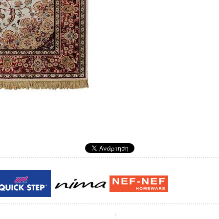
Guy laroche
ROY