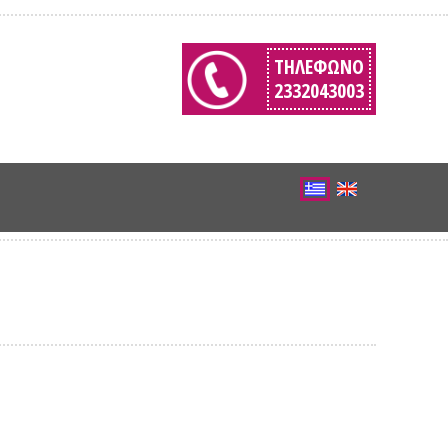
ΤΗΛΈΦΩΝΟ
2332043003