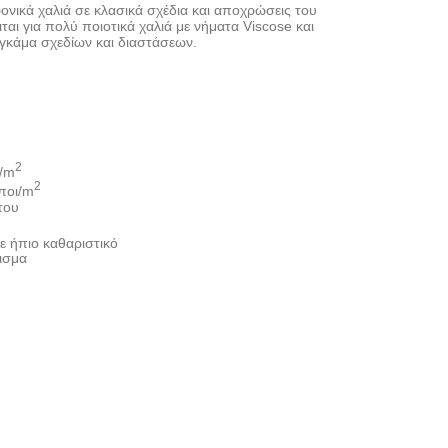
ρονικά χαλιά σε κλασικά σχέδια και αποχρώσεις του
ται για πολύ ποιοτικά χαλιά με νήματα Viscose και
 γκάμα σχεδίων και διαστάσεων.
2
r/m
2
ποι/m
του
ε ήπιο καθαριστικό
ισμα