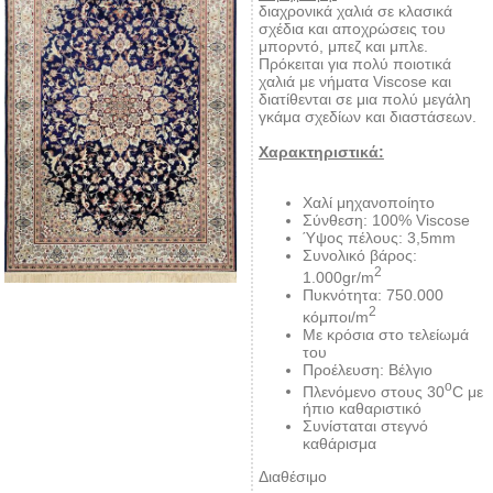
διαχρονικά χαλιά σε κλασικά
σχέδια και αποχρώσεις του
μπορντό, μπεζ και μπλε.
Πρόκειται για πολύ ποιοτικά
χαλιά με νήματα Viscose και
διατίθενται σε μια πολύ μεγάλη
γκάμα σχεδίων και διαστάσεων.
Χαρακτηριστικά:
Χαλί μηχανοποίητο
Σύνθεση: 100% Viscose
Ύψος πέλους: 3,5mm
Συνολικό βάρος:
2
1.000gr/m
Πυκνότητα: 750.000
2
κόμποι/m
Με κρόσια στο τελείωμά
του
Προέλευση: Βέλγιο
ο
Πλενόμενο στους 30
C με
ήπιο καθαριστικό
Συνίσταται στεγνό
καθάρισμα
Διαθέσιμο