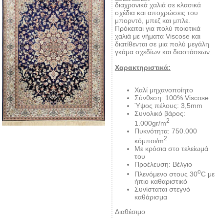
διαχρονικά χαλιά σε κλασικά
σχέδια και αποχρώσεις του
μπορντό, μπεζ και μπλε.
Πρόκειται για πολύ ποιοτικά
χαλιά με νήματα Viscose και
διατίθενται σε μια πολύ μεγάλη
γκάμα σχεδίων και διαστάσεων.
Χαρακτηριστικά:
Χαλί μηχανοποίητο
Σύνθεση: 100% Viscose
Ύψος πέλους: 3,5mm
Συνολικό βάρος:
2
1.000gr/m
Πυκνότητα: 750.000
2
κόμποι/m
Με κρόσια στο τελείωμά
του
Προέλευση: Βέλγιο
ο
Πλενόμενο στους 30
C με
ήπιο καθαριστικό
Συνίσταται στεγνό
καθάρισμα
Διαθέσιμο