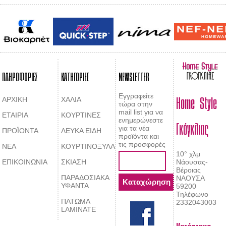
ΠΛΗΡΟΦΟΡΙΕΣ
ΚΑΤΗΓΟΡΙΕΣ
NEWSLETTER
Home Style
Εγγραφείτε
ΑΡΧΙΚΗ
ΧΑΛΙΑ
τώρα στην
mail list για να
ΕΤΑΙΡΙΑ
ΚΟΥΡΤΙΝΕΣ
Γκόγκλιας
ενημερώνεστε
για τα νέα
ΠΡΟΪΟΝΤΑ
ΛΕΥΚΑ ΕΙΔΗ
προϊόντα και
τις προσφορές
ΝΕΑ
ΚΟΥΡΤΙΝΟΞΥΛΑ
10° χλμ
ΕΠΙΚΟΙΝΩΝΙΑ
ΣΚΙΑΣΗ
Νάουσας-
Βέροιας
ΠΑΡΑΔΟΣΙΑΚΑ
ΝΑΟΥΣΑ
ΥΦΑΝΤΑ
59200
Τηλέφωνο
ΠΑΤΩΜΑ
2332043003
LAMINATE