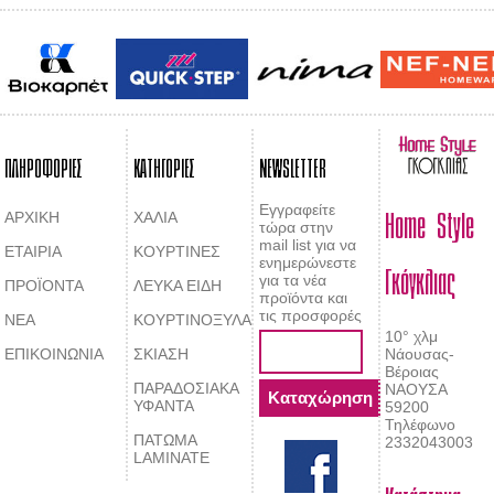
ΠΛΗΡΟΦΟΡΙΕΣ
ΚΑΤΗΓΟΡΙΕΣ
NEWSLETTER
Home Style
Εγγραφείτε
ΑΡΧΙΚΗ
ΧΑΛΙΑ
τώρα στην
mail list για να
ΕΤΑΙΡΙΑ
ΚΟΥΡΤΙΝΕΣ
Γκόγκλιας
ενημερώνεστε
για τα νέα
ΠΡΟΪΟΝΤΑ
ΛΕΥΚΑ ΕΙΔΗ
προϊόντα και
τις προσφορές
ΝΕΑ
ΚΟΥΡΤΙΝΟΞΥΛΑ
10° χλμ
ΕΠΙΚΟΙΝΩΝΙΑ
ΣΚΙΑΣΗ
Νάουσας-
Βέροιας
ΠΑΡΑΔΟΣΙΑΚΑ
ΝΑΟΥΣΑ
ΥΦΑΝΤΑ
59200
Τηλέφωνο
ΠΑΤΩΜΑ
2332043003
LAMINATE