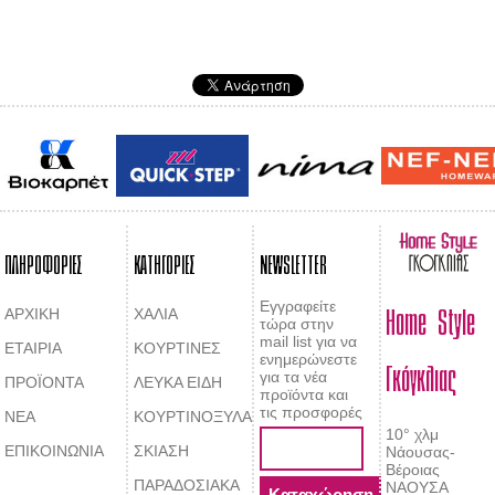
ΠΛΗΡΟΦΟΡΙΕΣ
ΚΑΤΗΓΟΡΙΕΣ
NEWSLETTER
Home Style
Εγγραφείτε
ΑΡΧΙΚΗ
ΧΑΛΙΑ
τώρα στην
mail list για να
ΕΤΑΙΡΙΑ
ΚΟΥΡΤΙΝΕΣ
Γκόγκλιας
ενημερώνεστε
για τα νέα
ΠΡΟΪΟΝΤΑ
ΛΕΥΚΑ ΕΙΔΗ
προϊόντα και
τις προσφορές
ΝΕΑ
ΚΟΥΡΤΙΝΟΞΥΛΑ
10° χλμ
ΕΠΙΚΟΙΝΩΝΙΑ
ΣΚΙΑΣΗ
Νάουσας-
Βέροιας
ΠΑΡΑΔΟΣΙΑΚΑ
ΝΑΟΥΣΑ