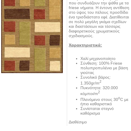
που συνδυάζουν την ψάθα με τα
friese νήματα. Η έντονη αντίθεση
στο ύψος του πέλους προσδίδει
ένα τρισδιάστατο εφέ. Διατίθενται
σε πολύ μεγάλη γκάμα σχεδίων
και διαστάσεων και τέσσερις
διαφορετικούς χρωματικούς
σχεδιασμούς.
Χαρακτηριστικά:
Χαλί μηχανοποίητο
Σύνθεση: 100% Friese
πολυπροπυλένιο με βάση
γιούτας
Συνολικό βάρος:
2
1.350gr/m
Πυκνότητα: 320.000
2
κόμποι/m
o
Πλενόμενο στους 30
C με
ήπιο καθαριστικό
Συνίσταται στεγνό
καθάρισμα
Διαθέσιμο