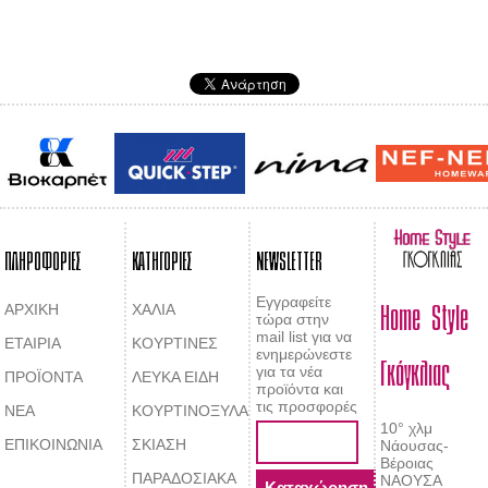
ΠΛΗΡΟΦΟΡΙΕΣ
ΚΑΤΗΓΟΡΙΕΣ
NEWSLETTER
Home Style
Εγγραφείτε
ΑΡΧΙΚΗ
ΧΑΛΙΑ
τώρα στην
mail list για να
ΕΤΑΙΡΙΑ
ΚΟΥΡΤΙΝΕΣ
Γκόγκλιας
ενημερώνεστε
για τα νέα
ΠΡΟΪΟΝΤΑ
ΛΕΥΚΑ ΕΙΔΗ
προϊόντα και
τις προσφορές
ΝΕΑ
ΚΟΥΡΤΙΝΟΞΥΛΑ
10° χλμ
ΕΠΙΚΟΙΝΩΝΙΑ
ΣΚΙΑΣΗ
Νάουσας-
Βέροιας
ΠΑΡΑΔΟΣΙΑΚΑ
ΝΑΟΥΣΑ