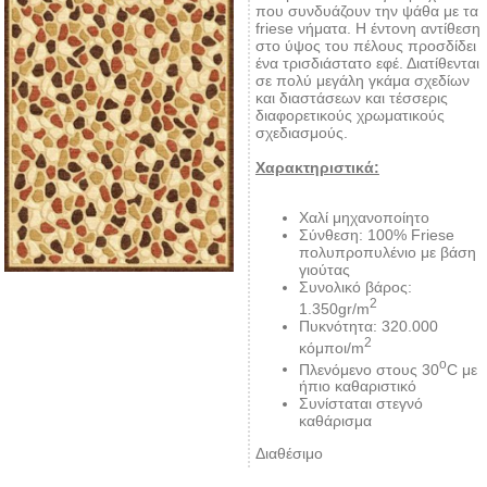
που συνδυάζουν την ψάθα με τα
friese νήματα. Η έντονη αντίθεση
στο ύψος του πέλους προσδίδει
ένα τρισδιάστατο εφέ. Διατίθενται
σε πολύ μεγάλη γκάμα σχεδίων
και διαστάσεων και τέσσερις
διαφορετικούς χρωματικούς
σχεδιασμούς.
Χαρακτηριστικά:
Χαλί μηχανοποίητο
Σύνθεση: 100% Friese
πολυπροπυλένιο με βάση
γιούτας
Συνολικό βάρος:
2
1.350gr/m
Πυκνότητα: 320.000
2
κόμποι/m
o
Πλενόμενο στους 30
C με
ήπιο καθαριστικό
Συνίσταται στεγνό
καθάρισμα
Διαθέσιμο