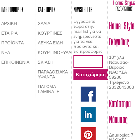
ΠΛΗΡΟΦΟΡΙΕΣ
ΚΑΤΗΓΟΡΙΕΣ
NEWSLETTER
Home Style
Εγγραφείτε
ΑΡΧΙΚΗ
ΧΑΛΙΑ
τώρα στην
mail list για να
ΕΤΑΙΡΙΑ
ΚΟΥΡΤΙΝΕΣ
Γκόγκλιας
ενημερώνεστε
για τα νέα
ΠΡΟΪΟΝΤΑ
ΛΕΥΚΑ ΕΙΔΗ
προϊόντα και
τις προσφορές
ΝΕΑ
ΚΟΥΡΤΙΝΟΞΥΛΑ
10° χλμ
ΕΠΙΚΟΙΝΩΝΙΑ
ΣΚΙΑΣΗ
Νάουσας-
Βέροιας
ΠΑΡΑΔΟΣΙΑΚΑ
ΝΑΟΥΣΑ
ΥΦΑΝΤΑ
59200
Τηλέφωνο
ΠΑΤΩΜΑ
2332043003
LAMINATE
Κατάστημα
Νάουσας
Δημαρχίας 7