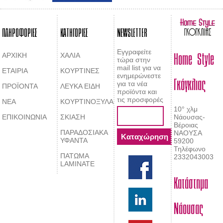
ΠΛΗΡΟΦΟΡΙΕΣ
ΚΑΤΗΓΟΡΙΕΣ
NEWSLETTER
Home Style
Εγγραφείτε
ΑΡΧΙΚΗ
ΧΑΛΙΑ
τώρα στην
mail list για να
ΕΤΑΙΡΙΑ
ΚΟΥΡΤΙΝΕΣ
Γκόγκλιας
ενημερώνεστε
για τα νέα
ΠΡΟΪΟΝΤΑ
ΛΕΥΚΑ ΕΙΔΗ
προϊόντα και
τις προσφορές
ΝΕΑ
ΚΟΥΡΤΙΝΟΞΥΛΑ
10° χλμ
ΕΠΙΚΟΙΝΩΝΙΑ
ΣΚΙΑΣΗ
Νάουσας-
Βέροιας
ΠΑΡΑΔΟΣΙΑΚΑ
ΝΑΟΥΣΑ
ΥΦΑΝΤΑ
59200
Τηλέφωνο
ΠΑΤΩΜΑ
2332043003
LAMINATE
Κατάστημα
Νάουσας