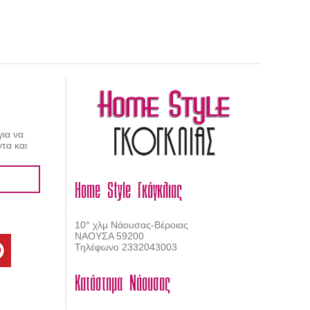
AL CARPET
ragolle
για να
τα και
Home Style Γκόγκλιας
10° χλμ Νάουσας-Βέροιας
ΝΑΟΥΣΑ 59200
Τηλέφωνο 2332043003
Κατάστημα Νάουσας