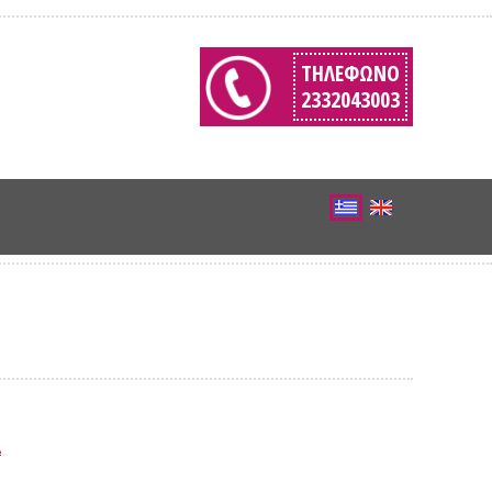
ΤΗΛΈΦΩΝΟ
2332043003
Α