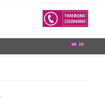
ΤΗΛΈΦΩΝΟ
2332043003
Α