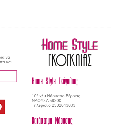
AL CARPET
ragolle
για να
τα και
Home Style Γκόγκλιας
10° χλμ Νάουσας-Βέροιας
ΝΑΟΥΣΑ 59200
Τηλέφωνο 2332043003
Κατάστημα Νάουσας